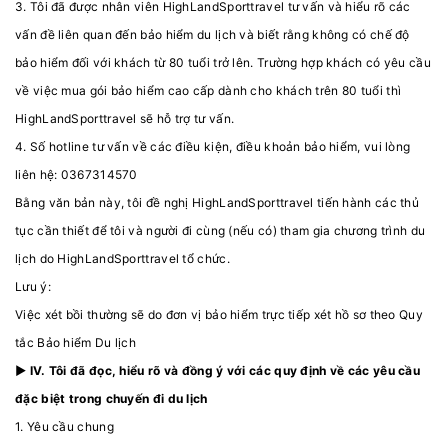
3. Tôi đã được nhân viên HighLandSporttravel tư vấn và hiểu rõ các
vấn đề liên quan đến bảo hiểm du lịch và biết rằng không có chế độ
bảo hiểm đối với khách từ 80 tuổi trở lên. Trường hợp khách có yêu cầu
về việc mua gói bảo hiểm cao cấp dành cho khách trên 80 tuổi thì
HighLandSporttravel sẽ hỗ trợ tư vấn.
4. Số hotline tư vấn về các điều kiện, điều khoản bảo hiểm, vui lòng
liên hệ: 0367314570
Bằng văn bản này, tôi đề nghị HighLandSporttravel tiến hành các thủ
tục cần thiết để tôi và người đi cùng (nếu có) tham gia chương trình du
lịch do HighLandSporttravel tổ chức.
Lưu ý:
Việc xét bồi thường sẽ do đơn vị bảo hiểm trực tiếp xét hồ sơ theo Quy
tắc Bảo hiểm Du lịch
► IV. Tôi đã đọc, hiểu rõ và đồng ý với các quy định về các yêu cầu
đặc biệt trong chuyến đi du lịch
1. Yêu cầu chung