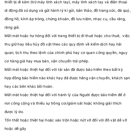
thiết bị đi kèm (trừ máy tính xách tay), máy tính xách tay và điện thoại
di động đã sử dụng và gửi hành lý kí gửi, bản thảo, đồ trang sức, đá quý,
đồng hồ, kính áp tròng, chứng khoán, đồ lưu niệm, nhạc cụ, cầu răng,
răng giả.
Mất mát hoặc hư hỏng đối với trang thiết bị đi thuê hoặc cho thuê, việc
thu giữ hay tiêu hủy đồ vật theo các quy định về kiểm dịch hay hải
quan; tịch thu theo lệnh của chính phủ hay cơ quan công quyền, nguy
cơ hàng giả hay mua bán, vận chuyển trái phép.
Mất mát hoặc thiệt hại đối với tài sản đã được bảo hiểm theo bất kỳ
hợp đồng bảo hiểm nào khác hay đã được hãng vận chuyển, khách sạn
hay các bên khác bồi hoàn.
Mất mát hoặc thiệt hại đối với hành lý của Người đựợc bảo hiểm để ở
nơi công cộng và thiếu sự trông coi/giám sát hoặc không giải thích
được lý do.
Tổn thất hoặc thiệt hại hoặc xáo trộn hoặc nứt vỡ đối với đồ vật dễ vỡ
hoặc dễ gãy