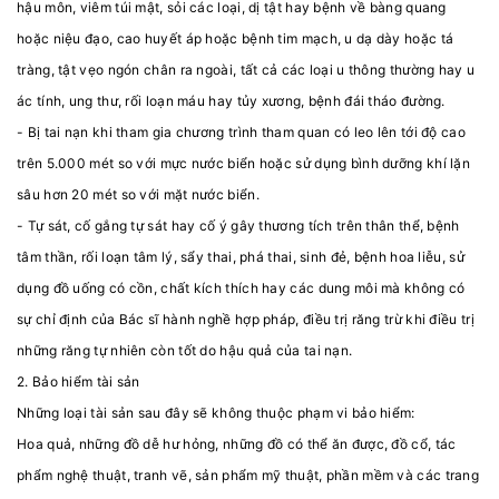
hậu môn, viêm túi mật, sỏi các loại, dị tật hay bệnh về bàng quang
hoặc niệu đạo, cao huyết áp hoặc bệnh tim mạch, u dạ dày hoặc tá
tràng, tật vẹo ngón chân ra ngoài, tất cả các loại u thông thường hay u
ác tính, ung thư, rối loạn máu hay tủy xương, bệnh đái tháo đường.
- Bị tai nạn khi tham gia chương trình tham quan có leo lên tới độ cao
trên 5.000 mét so với mực nước biển hoặc sử dụng bình dưỡng khí lặn
sâu hơn 20 mét so với mặt nước biển.
- Tự sát, cố gắng tự sát hay cố ý gây thương tích trên thân thể, bệnh
tâm thần, rối loạn tâm lý, sẩy thai, phá thai, sinh đẻ, bệnh hoa liễu, sử
dụng đồ uống có cồn, chất kích thích hay các dung môi mà không có
sự chỉ định của Bác sĩ hành nghề hợp pháp, điều trị răng trừ khi điều trị
những răng tự nhiên còn tốt do hậu quả của tai nạn.
2. Bảo hiểm tài sản
Những loại tài sản sau đây sẽ không thuộc phạm vi bảo hiểm:
Hoa quả, những đồ dễ hư hỏng, những đồ có thể ăn được, đồ cổ, tác
phẩm nghệ thuật, tranh vẽ, sản phẩm mỹ thuật, phần mềm và các trang