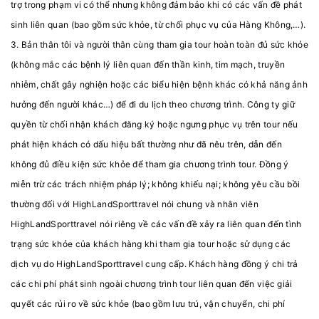
trợ trong phạm vi có thể nhưng không đảm bảo khi có các vấn đề phát
sinh liên quan (bao gồm sức khỏe, từ chối phục vụ của Hàng Không,…).
3. Bản thân tôi và người thân cùng tham gia tour hoàn toàn đủ sức khỏe
(không mắc các bệnh lý liên quan đến thần kinh, tim mạch, truyền
nhiễm, chất gây nghiện hoặc các biểu hiện bệnh khác có khả năng ảnh
hưởng đến người khác…) để đi du lịch theo chương trình. Công ty giữ
quyền từ chối nhận khách đăng ký hoặc ngưng phục vụ trên tour nếu
phát hiện khách có dấu hiệu bất thường như đã nêu trên, dẫn đến
không đủ điều kiện sức khỏe để tham gia chương trình tour. Đồng ý
miễn trừ các trách nhiệm pháp lý; không khiếu nại; không yêu cầu bồi
thường đối với HighLandSporttravel nói chung và nhân viên
HighLandSporttravel nói riêng về các vấn đề xảy ra liên quan đến tình
trạng sức khỏe của khách hàng khi tham gia tour hoặc sử dụng các
dịch vụ do HighLandSporttravel cung cấp. Khách hàng đồng ý chi trả
các chi phí phát sinh ngoài chương trình tour liên quan đến việc giải
quyết các rủi ro về sức khỏe (bao gồm lưu trú, vận chuyển, chi phí