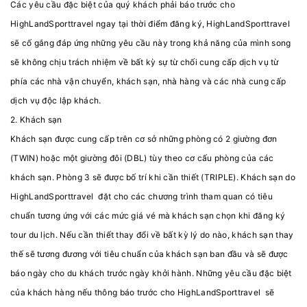
Các yêu cầu đặc biệt của quý khách phải báo trước cho
HighLandSporttravel ngay tại thời điểm đăng ký, HighLandSporttravel
sẽ cố gắng đáp ứng những yêu cầu này trong khả năng của mình song
sẽ không chịu trách nhiệm về bất kỳ sự từ chối cung cấp dịch vụ từ
phía các nhà vận chuyển, khách sạn, nhà hàng và các nhà cung cấp
dịch vụ độc lập khách.
2. Khách sạn
Khách sạn được cung cấp trên cơ sở những phòng có 2 giường đơn
(TWIN) hoặc một giường đôi (DBL) tùy theo cơ cấu phòng của các
khách sạn. Phòng 3 sẽ được bố trí khi cần thiết (TRIPLE). Khách sạn do
HighLandSporttravel đặt cho các chương trình tham quan có tiêu
chuẩn tương ứng với các mức giá vé mà khách sạn chọn khi đăng ký
tour du lịch. Nếu cần thiết thay đổi về bất kỳ lý do nào, khách sạn thay
thế sẽ tương đương với tiêu chuẩn của khách sạn ban đầu và sẽ được
báo ngày cho du khách trước ngày khởi hành. Những yêu cầu đặc biệt
của khách hàng nếu thông báo trước cho HighLandSporttravel sẽ