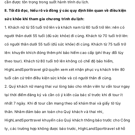
cần được tôn trọng trong suốt hành trình du lịch.
II. Tôi đã đọc, hiểu rõ và đồng ý các quy định liên quan về điều kiện
sức khỏe khi tham gia chương trình du lịch:
1. Khách nữ từ 55 tuổi trở lên và khách nam từ 60 tuổi trở lên: nên có
người thân dưới 55 tuổi (đủ sức khỏe) đi cùng. Khách từ 70 tuổi trở lên:
có người thân dưới 55 tuổi (đủ sức khỏe) đi cùng. Khách từ 75 tuổi trở
lên: khuyến khích đóng thêm phí bảo hiểm cao cấp (phí thay đổi tùy
theo tour). Khách từ 80 tuổi trở lên không có chế độ bảo hiểm,
HighLandSporttravel giữ quyền xem xét nhận phục vụ khách trên 80
tuổi căn cứ trên điều kiện sức khỏe và có người thân đi cùng.
2. Quý khách nữ mang thai vui lòng báo cho nhân viên tư vấn tour ngay
tại thời điểm đăng ký và cần có ý kiến của bác sĩ trước khi đi tour ít
nhất 7 ngày. Khi đi tour cần mang theo sổ khám thai và giấy tờ tùy
thân. Nhằm đảm bảo an toàn cho Quý khách và thai nhi,
HighLandSporttravel khuyến cáo Quý khách thông báo trước cho Công
ty, các trường hợp không được báo trước, HighLandSporttravel sẽ hỗ