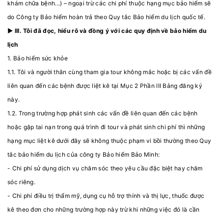
khám chữa bệnh...) – ngoại trừ các chi phí thuộc hạng mục bảo hiểm sẽ
do Công ty Bảo hiểm hoàn trả theo Quy tắc Bảo hiểm du lịch quốc tế.
► III. Tôi đã đọc, hiểu rõ và đồng ý với các quy định về bảo hiểm du
lịch
1. Bảo hiểm sức khỏe
1.1. Tôi và người thân cùng tham gia tour không mắc hoặc bị các vấn đề
liên quan đến các bệnh được liệt kê tại Mục 2 Phần III Bảng đăng ký
này.
1.2. Trong trường hợp phát sinh các vấn đề liên quan đến các bệnh
hoặc gặp tai nạn trong quá trình đi tour và phát sinh chi phí thì những
hạng mục liệt kê dưới đây sẽ không thuộc phạm vi bồi thường theo Quy
tắc bảo hiểm du lịch của công ty Bảo hiểm Bảo Minh:
- Chi phí sử dụng dịch vụ chăm sóc theo yêu cầu đặc biệt hay chăm
sóc riêng.
- Chi phí điều trị thẩm mỹ, dụng cụ hỗ trợ thính và thị lực, thuốc được
kê theo đơn cho những trường hợp này trừ khi những việc đó là cần