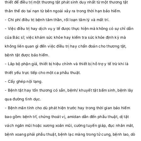
thiết để điều trị một thương tật phát sinh duy nhất từ một thương tật
thân thể do tai nạn từ bên ngoài xảy ra trong thời hạn bảo hiểm.
- Chi phí điều trị bệnh tâm thần, rối loạn tâm lý và mất trí.
- Việc điều trị hay dịch vụ y tế được thực hiện mà không có sự chỉ dẫn
của Bác sĩ; việc khám sức khỏe hay kiểm tra sức khỏe định kỳ mà
không liên quan gì đến việc điều trị hay chẩn đoán cho thương tật,
bệnh tật được bảo hiểm.
- Lắp bộ phận giả, thiết bị hiệu chỉnh và thiết bị hỗ trợ y tế trừ khi là
thiết yếu trực tiếp cho một ca phẫu thuật.
- Cấy ghép nội tạng.
- Bệnh tật hay tổn thương có sẵn, bệnh/ khuyết tật bẩm sinh, bệnh lây
qua đường tình dục.
- Bệnh mãn tính cho dù phát hiện trước hay trong thời gian bảo hiểm
bao gồm: bệnh trĩ, chứng thoát vị, amidan dẫn đến phẫu thuật, dị tật
vách ngăn mũi hoặc xương xoắn mũi, cường tuyến giáp, đục nhân mắt,
bệnh xoang phải phẫu thuật, bệnh lạc màng trong tử cung, bệnh lao, dò