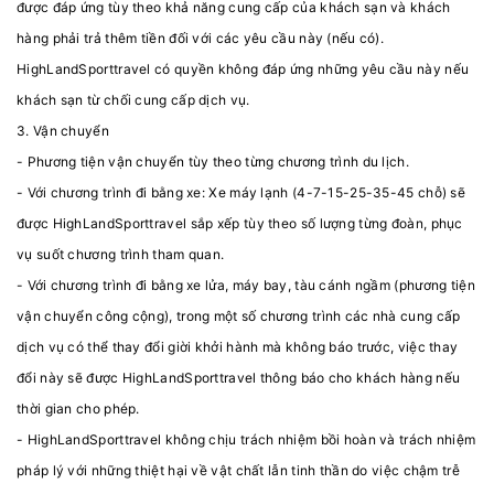
được đáp ứng tùy theo khả năng cung cấp của khách sạn và khách
hàng phải trả thêm tiền đối với các yêu cầu này (nếu có).
HighLandSporttravel có quyền không đáp ứng những yêu cầu này nếu
khách sạn từ chối cung cấp dịch vụ.
3. Vận chuyển
- Phương tiện vận chuyển tùy theo từng chương trình du lịch.
- Với chương trình đi bằng xe: Xe máy lạnh (4-7-15-25-35-45 chỗ) sẽ
được HighLandSporttravel sắp xếp tùy theo số lượng từng đoàn, phục
vụ suốt chương trình tham quan.
- Với chương trình đi bằng xe lửa, máy bay, tàu cánh ngầm (phương tiện
vận chuyển công cộng), trong một số chương trình các nhà cung cấp
dịch vụ có thể thay đổi giời khởi hành mà không báo trước, việc thay
đổi này sẽ được HighLandSporttravel thông báo cho khách hàng nếu
thời gian cho phép.
- HighLandSporttravel không chịu trách nhiệm bồi hoàn và trách nhiệm
pháp lý với những thiệt hại về vật chất lẫn tinh thần do việc chậm trễ